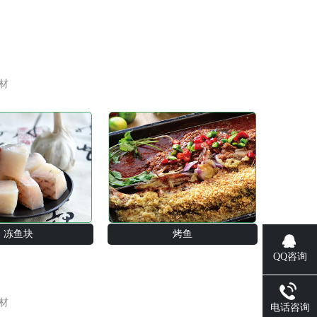
材
冻鱼块
烤鱼
QQ咨询
材
电话咨询