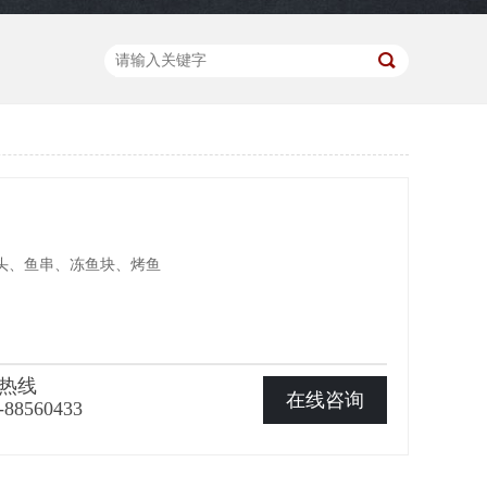
头、鱼串、冻鱼块、烤鱼
热线
在线咨询
-88560433