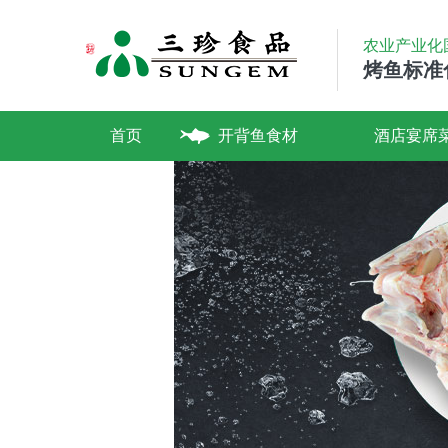
农业产业化
烤鱼标准
首页
开背鱼食材
酒店宴席
联系我们