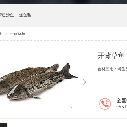
背巴沙鱼
鮰鱼酱
鱼
>
开背草鱼
开背草鱼
食材应用：烤鱼
全国
0551
1
/1