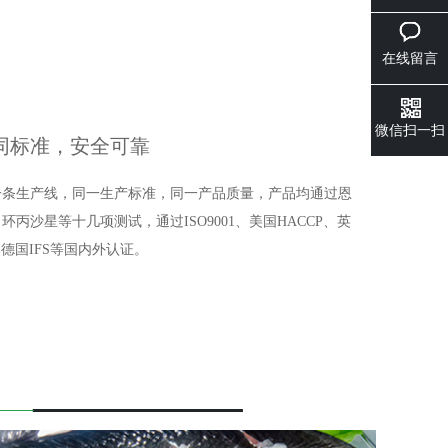
在线留言
微信扫一扫
同标准，安全可靠
一条生产线，同一生产标准，同一产品质量，产品均通过恩
环丙沙星等十几项测试，通过ISO9001、美国HACCP、英
、德国IFS等国内外认证。