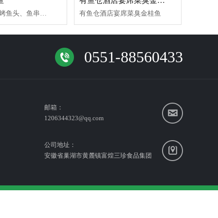
鱼
有鱼仓酒店宴席菜臭金桂鱼
食材应用：烤鱼头、鱼串、冻鱼块、烤鱼
有鱼仓酒店宴席菜臭金桂鱼
0551-88560433
邮箱：
1206344323@qq.com
公司地址：
安徽省巢湖市黄麓镇富煌三珍食品集团