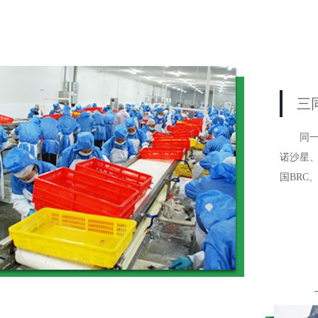
三
同
诺沙星、
国BRC