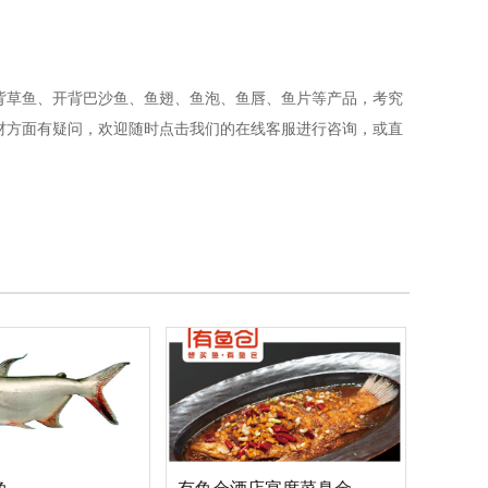
背草鱼、开背巴沙鱼、鱼翅、鱼泡、鱼唇、鱼片等产品，考究
材方面有疑问，欢迎随时点击我们的在线客服进行咨询，或直