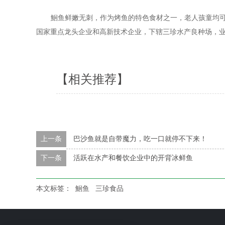
鮰鱼鲜嫩无刺，作为烤鱼的特色食材之一，老人孩童
均
国家重点龙头企业和高新技术企业，下辖三珍水产良种场，
【相关推荐】
上一条
巴沙鱼就是自带魔力，吃一口就停不下来！
下一条
活跃在水产和餐饮企业中的开背冰鲜鱼
本文标签：
鮰鱼
三珍食品