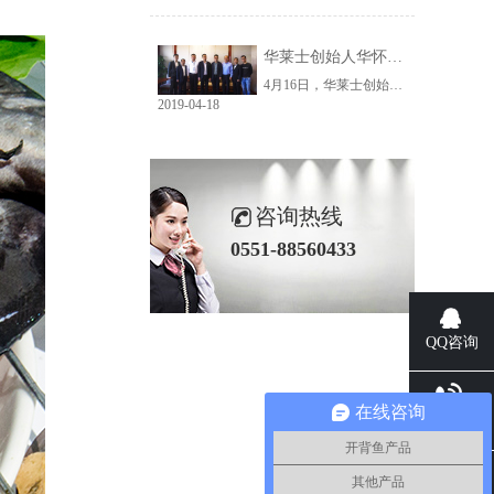
华莱士创始人华怀庆、半天妖餐饮董事长耿元善一行莅临三珍参观考察
4月16日，华莱士创始人华怀庆、半天妖餐饮董事长耿元善一行莅临富煌三珍参观考察，三珍公司董事长张波涛热情接待来访一行，总经理付兆琦、常务副总倪宝友陪同参观。
2019-04-18
咨询热线
0551-88560433
QQ咨询
在线咨询
电话咨询
开背鱼产品
其他产品