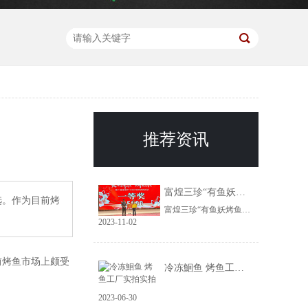
推荐资讯
富煌三珍“有鱼妖烤鱼”荣获巢湖市十佳好网货一等奖
选。作为目前烤
富煌三珍“有鱼妖烤鱼”荣获巢湖市十佳好网货一等奖
2023-11-02
前烤鱼市场上颇受
冷冻鮰鱼 烤鱼工厂实拍实拍
2023-06-30