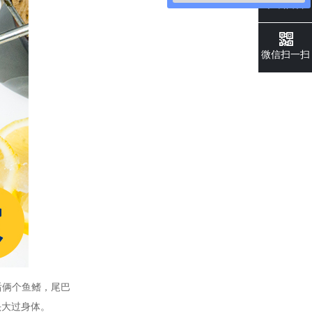
在线留言
微信扫一扫
后俩个鱼鳍，尾巴
头大过身体。