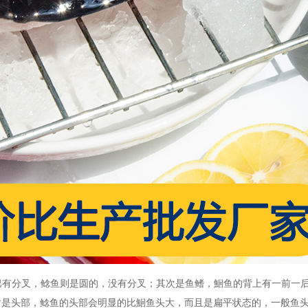
巴有分叉，鲶鱼则是圆的，没有分叉；其次是鱼鳍，鮰鱼的背上有一前一
后是头部，鲶鱼的头部会明显的比鮰鱼头大，而且是扁平状态的，一般鱼