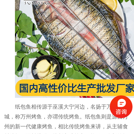
纸包鱼相传源于巫溪大宁河边，名扬于万州古
城，称万州烤鱼，亦谓传统烤鱼。纸包鱼则是源自万
州的新一代健康烤鱼，相比传统烤鱼来讲，从主辅食