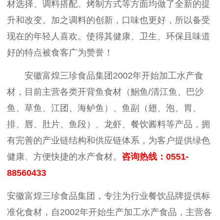
材选择、调料搭配、烤制方式等方面均做了全新的提
升和改变。加之调料的创新，口味也更好，所以备受
现在的年轻人喜欢。使得其健康、卫生、环保且味道
好的特点被食客广为赞誉！
安徽富煌三珍食品集团
2002
年开始加工水产食
材，目前主营各
类开背鱼食材（鮰鱼/
清江鱼
、巴沙
鱼、草鱼、江团、海鲈鱼）、鱼副（翅、泡、胃、
排、唇、肚片、鱼段）、龙虾、餐饮酱料等产品，拥
有完善的产业链结构和供应链体系，为客户提供绿色
健康、方便快捷的水产食材。
咨询热线：0551-
88560433
安徽富煌三珍食品集团，专注为行业餐饮品牌提供标
准化食材，自2002年开始生产加工水产食品，主营各