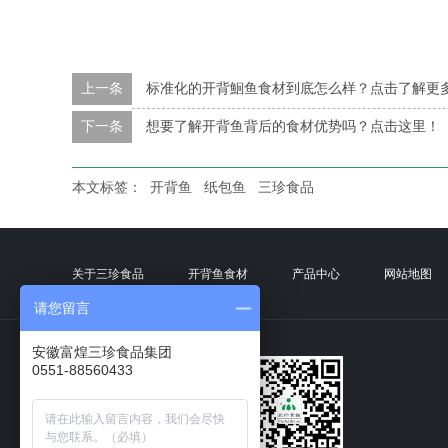
上一条
标准化的开背鮰鱼食材到底怎么样？点击了解更
下一条
想要了解开背鱼背后的食材优势吗？点击这里！
本文标签：
开背鱼
纸包鱼
三珍食品
关于三珍食品
开背鱼食材
产品中心
网站地图
请您留言
安徽富煌三珍食品集团
在线商城
0551-88560433