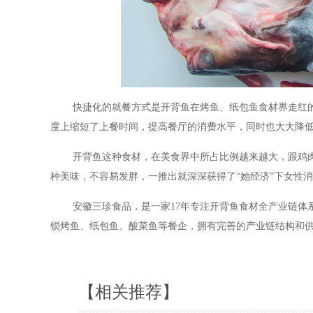
快捷化的就餐方式是开背鱼在烤鱼、纸包鱼食材界走红
度上缩短了上餐时间，提高餐厅的消费水平，同时也大大降
开背鱼这种食材，在美食界中所占比例越来越大，跟鸡
种美味，不容易发胖，一推出就深深获得了
“她经济”下女性
安徽三珍食品，是一家
17年专注开背鱼食材全产业链
锁烤鱼、纸包鱼、酸菜鱼等餐企，拥有完善的产业链结构和
【相关推荐】