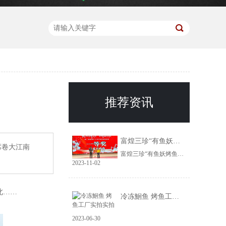
推荐资讯
富煌三珍“有鱼妖烤鱼”荣获巢湖市十佳好网货一等奖
席卷大江南
富煌三珍“有鱼妖烤鱼”荣获巢湖市十佳好网货一等奖
2023-11-02
北
……
冷冻鮰鱼 烤鱼工厂实拍实拍
2023-06-30