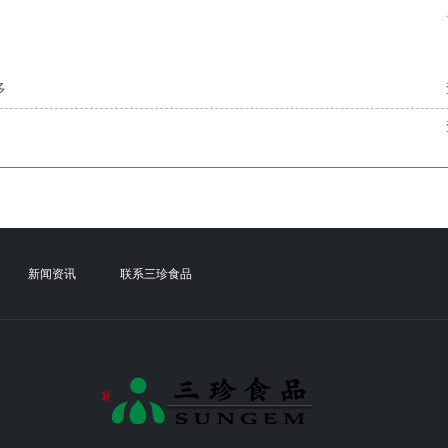
多
新闻资讯
联系三珍食品