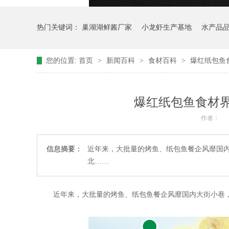
热门关键词：
巢湖湖鲜酱厂家
小龙虾生产基地
水产品
您的位置:
首页
>
新闻百科
>
食材百科
>
爆红纸包鱼
爆红纸包鱼食材界
作者：
信息摘要：
近年来，大批量的烤鱼、纸包鱼餐企风靡国
北……
近年来，大批量的烤鱼、纸包鱼餐企风靡国内大街小巷