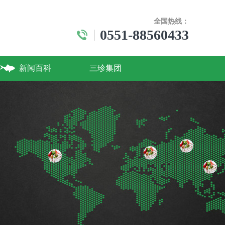
全国热线：
0551-88560433
新闻百科
三珍集团