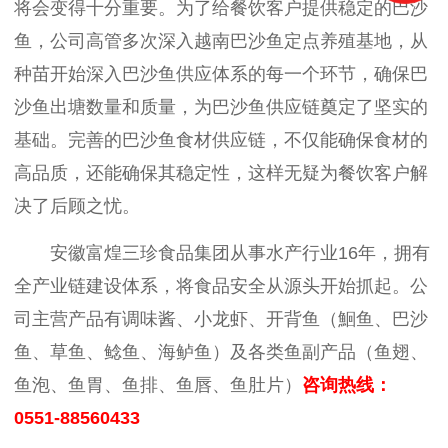
将会变得十分重要
。
为了
给餐饮客户提供
稳定
的巴沙
鱼，公司高管
多次深入越南巴沙鱼定点养殖基地，从
种苗开始深入巴沙鱼供应体系的每一个环节，确保巴
沙鱼出塘数量和质量，为巴沙鱼供应链奠定了坚实的
基础。完善的巴沙鱼食材供应链，不仅能确保食材的
高品质，还能确保其稳定性，这样无疑为
餐饮客户解
决了后顾之忧
。
安徽富煌三珍食品集团从事水产行业
16年，拥有
全产业链建设体系，将食品安全从源头开始抓起。公
司主营产品有调味酱、小龙虾、开背鱼（鮰鱼、巴沙
鱼、草鱼、鲶鱼、海鲈鱼）及各类鱼副产品（鱼翅、
鱼泡、鱼胃、鱼排、鱼唇、鱼肚片）
咨询热线：
0551-88560433