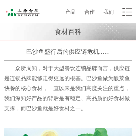
产品
合作
我们
食材百科
巴沙鱼盛行后的供应链危机......
众所周知，对于大型餐饮连锁品牌而言，供应链
是连锁品牌能够走得更远的根基。巴沙鱼做为酸菜鱼
快餐的核心食材，一直以来是我们高度关注的重点，
我们深知好产品的背后是有稳定、高品质的好食材做
支撑，
而
巴沙鱼就是好食材之一。