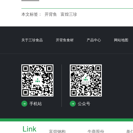
本文标签：
开背鱼
富煌三珍
关于三珍食品
开背鱼食材
产品中心
网站地图
在线商城
手机站
公众号
富煌钢构
牛商股份
单