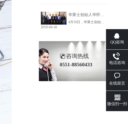
华莱士创始人华怀庆、半天妖餐饮董事长耿元善一行莅临三珍参观考察
4月16日，华莱士创始人华怀庆、半天妖餐饮董事长耿元善一行莅临富煌三珍参观考察，三珍公司董事长张波涛热情接待来访一行，总经理付兆琦、常务副总倪宝友陪同参观。
2019-04-18
QQ咨询
咨询热线
电话咨询
0551-88560433
在线留言
微信扫一扫