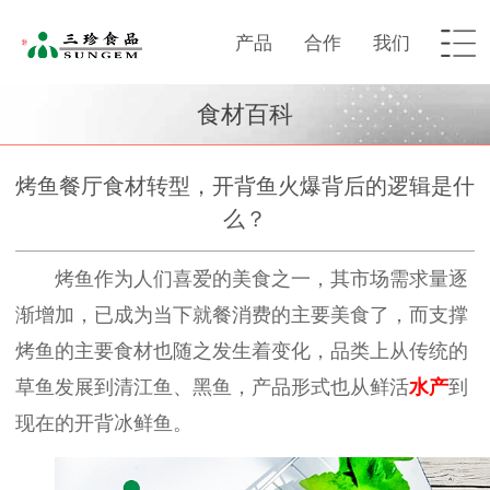
产品
合作
我们
食材百科
烤鱼餐厅食材转型，开背鱼火爆背后的逻辑是什
么？
烤鱼作为人们喜爱的美食之一，其市场需求量逐
渐增加，已成为当下就餐消费的主要美食了，而
支撑
烤
鱼的主要食材
也随之
发生着变化
，
品类上从传统的
草鱼发展到
清江
鱼、黑鱼
，
产品形式
也
从鲜活
水产
到
现在的开背冰鲜鱼
。