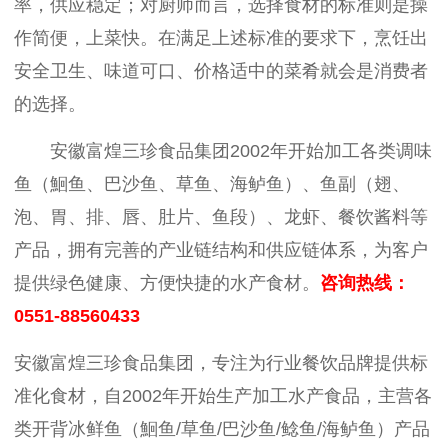
率，供应稳定；对厨师而言，选择食材的标准则是操
作简便，上菜快。在满足上述标准的要求下，烹饪出
安全卫生、味道可口、价格适中的菜肴就会是消费者
的选择。
安徽富煌三珍食品集团
2002
年开始加工各类调味
鱼
（鮰鱼、巴沙鱼、草鱼、海鲈鱼）、鱼副（翅、
泡、胃、排、唇、肚片、鱼段）、龙虾、餐饮酱料等
产品，拥有完善的产业链结构和供应链体系，为客户
提供绿色健康、方便快捷的水产食材。
咨询热线：
0551-88560433
安徽富煌三珍食品集团，专注为行业餐饮品牌提供标
准化食材，自2002年开始生产加工水产食品，主营各
类开背冰鲜鱼（鮰鱼/草鱼/巴沙鱼/鲶鱼/海鲈鱼）产品