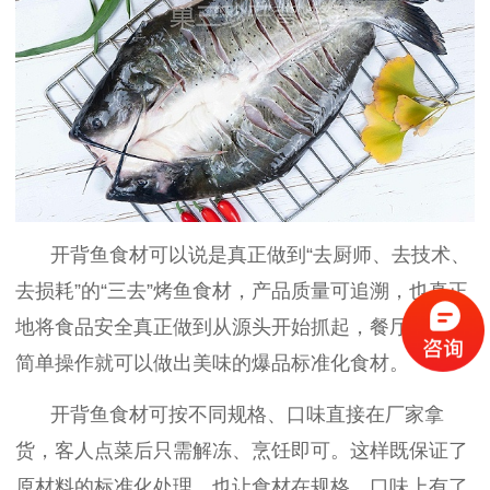
开背鱼食材可以说是
真正做到
“去厨师、去技术、
去损耗”的“三去”烤鱼
食材，
产品质量可追溯，
也真正
地
将食品安全真正做到从源头开始抓起
，
餐厅只需要
简单操作就可以做出美味的爆品标准化食材。
开背鱼食材可按
不同规格、口味
直接在厂家
拿
货，客人点菜后只需解冻、烹饪即可。这样既保证了
原材料的标准化处理，也让食材在规格、口味上有了