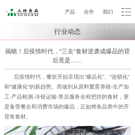
产品
合作
我们
行业动态
揭晓！后疫情时代，“三去”食材逆袭成爆品的背
后竟是……
后疫情时代，餐饮开始
呈现出
“
爆品
化
”
、
“连锁化”
和“健康化”的新趋势。
而做到
从原料繁育养殖
-生产加
工-产品检测-冷链运输-售后服务全程把控
的食材，更
是备受餐企和消费市场的爆品，正如烤鱼品类中的开
背鱼食材。